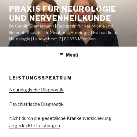
Zum
PRAXIS FÜR NEUROLOGIE
Inhalt
UND NERVENHEILKUNDE
springen
Dr. Carolin Zimmermann | Fachärztin für Neurologie und
Nervenheilkunde | Dr. Stephanie Hunzinger | Fachärztin für
Neurologie | Landwehrstr. 7 | 80336 München
Menü
LEISTUNGSSPEKTRUM
Neurologische Diagnostik
Psychiatrische Diagnostik
Nicht durch die gesetzliche Krankenversicherung
abgedeckte Leistungen