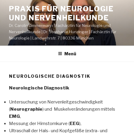
Zum
PRAXIS FÜR NEUROLOGIE
Inhalt
UND NERVENHEILKUNDE
springen
Dr. Carolin Zimmermann | Fachärztin für Neurologie und
Nervenheilkunde | Dr. Stephanie Hunzinger | Fachärztin für
Neurologie | Landwehrstr. 7 | 80336 München
Menü
NEUROLOGISCHE DIAGNOSTIK
Neurologische Diagnostik
Untersuchung von Nervenleitgeschwindigkeit
(
Neurographie
) und Muskelveränderungen mittels
EMG
,
Messung der Hirnstomkurve (
EEG
),
Ultraschall der Hals- und Kopfgefäße (extra- und